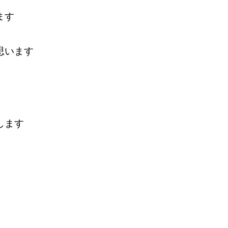
ます
思います
します