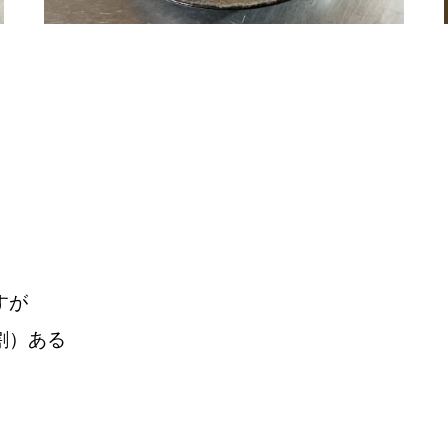
すが
割）ある