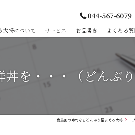
044-567-6079
ろ大将について
サービス
お品書き
よくある質
様の声
鮮丼を・・・（どんぶ
鹿島田の寿司ならどんぶり屋まぐろ大将