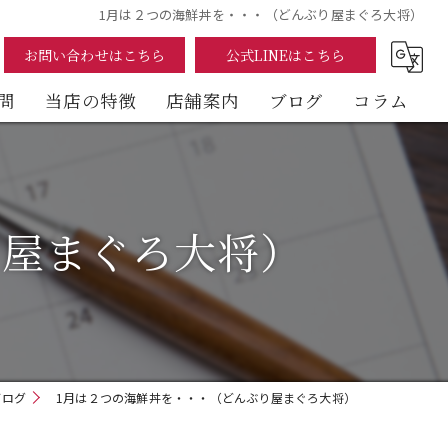
1月は２つの海鮮丼を・・・（どんぶり屋まぐろ大将）
お問い合わせはこちら
公式LINEはこちら
問
当店の特徴
店舗案内
ブログ
コラム
まぐろ
海鮮丼
り屋まぐろ大将）
テイクアウト
イートイン
デリバリー
ブログ
1月は２つの海鮮丼を・・・（どんぶり屋まぐろ大将）