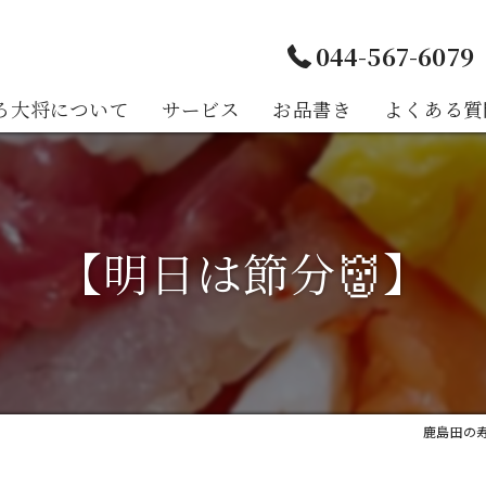
044-567-6079
ろ大将について
サービス
お品書き
よくある質
様の声
【明日は節分👹】
鹿島田の