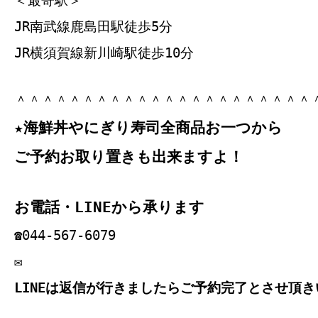
JR南武線鹿島田駅徒歩5分
JR横須賀線新川崎駅徒歩10分
＾＾＾＾＾＾＾＾＾＾＾＾＾＾＾＾＾＾＾＾＾＾
★海鮮丼やにぎり寿司全商品お一つから
ご予約お取り置きも出来ますよ！
お電話・LINEから承ります
☎044‐567‐6079
✉
LINEは返信が行きましたらご予約完了とさせ頂き