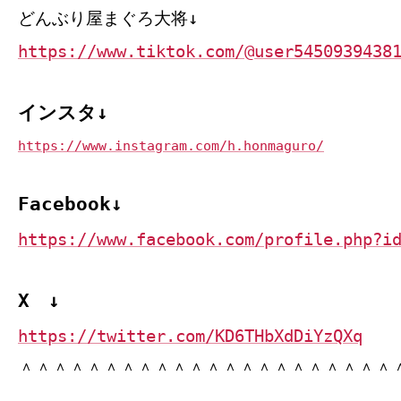
どんぶり屋まぐろ大将↓
https://www.tiktok.com/@user5450939438
インスタ↓
https://www.instagram.com/h.honmaguro/
Facebook↓
https://www.facebook.com/profile.php?i
X ↓
https://twitter.com/KD6THbXdDiYzQXq
＾＾＾＾＾＾＾＾＾＾＾＾＾＾＾＾＾＾＾＾＾＾