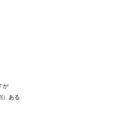
すが
割）ある