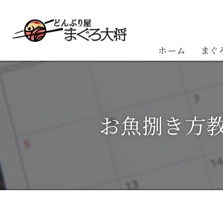
ホーム
まぐ
お客
お魚捌き方