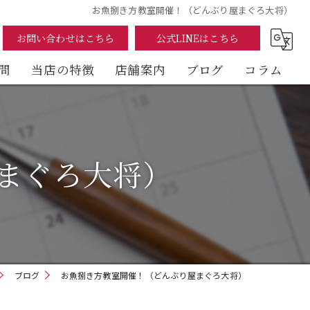
お魚捌き方教室開催！（どんぶり屋まぐろ大将）
お問い合わせはこちら
公式LINEはこちら
問
当店の特徴
店舗案内
ブログ
コラム
まぐろ
海鮮丼
まぐろ大将）
テイクアウト
イートイン
デリバリー
ブログ
お魚捌き方教室開催！（どんぶり屋まぐろ大将）