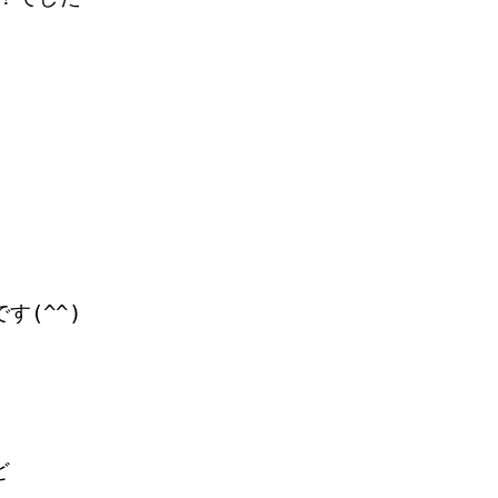
す(^^)
ど