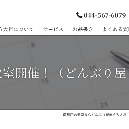
044-567-6079
ろ大将について
サービス
お品書き
よくある質
様の声
教室開催！（どんぶり屋
鹿島田の寿司ならどんぶり屋まぐろ大将