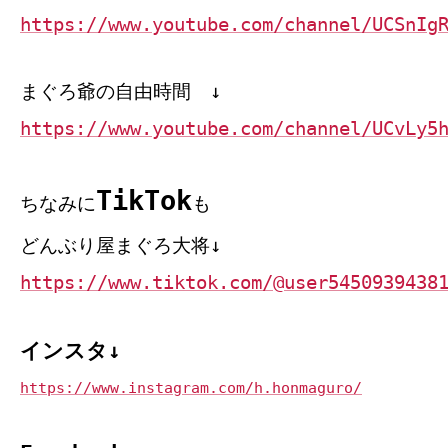
https://www.youtube.com/channel/UCSnIg
まぐろ爺の自由時間 ↓
https://www.youtube.com/channel/UCvLy5
TikTok
ちなみに
も
どんぶり屋まぐろ大将↓
https://www.tiktok.com/@user5450939438
インスタ↓
https://www.instagram.com/h.honmaguro/