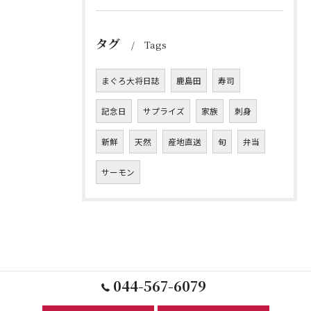
タグ
Tags
まぐろ大将日誌
鹿島田
寿司
記念日
サプライズ
家族
刺身
新鮮
天然
産地直送
旬
弁当
サーモン
044-567-6079