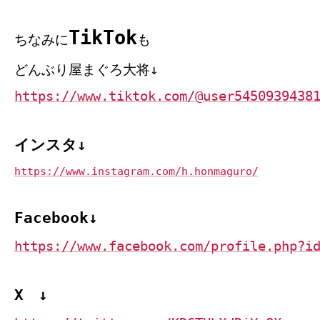
TikTok
ちなみに
も
どんぶり屋まぐろ大将↓
https://www.tiktok.com/@user5450939438
インスタ↓
https://www.instagram.com/h.honmaguro/
Facebook↓
https://www.facebook.com/profile.php?i
X ↓