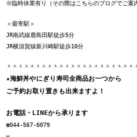
※臨時休業有り（その際はこちらのブログでご案
＜最寄駅＞
JR南武線鹿島田駅徒歩5分
JR横須賀線新川崎駅徒歩10分
＾＾＾＾＾＾＾＾＾＾＾＾＾＾＾＾＾＾＾＾＾＾
★海鮮丼やにぎり寿司全商品お一つから
ご予約お取り置きも出来ますよ！
お電話・LINEから承ります
☎044‐567‐6079
✉