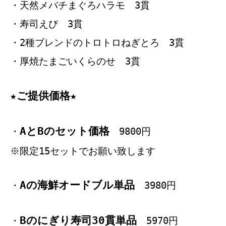
・天然メバチまぐろハラモ 3貫
・寿司えび 3貫
・2種ブレンドのトロトロねぎとろ 3貫
・厚焼たまごいくらのせ 3貫
★ご提供価格★
AとBのセット価格
・
9800円
※限定15セットでお願い致します
Aの海鮮オードブル単品
・
3980円
Bのにぎり寿司30貫単品
・
5970円