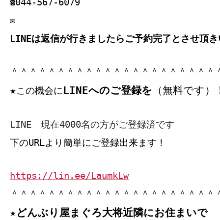
☎044‐567‐6079
✉
LINEは返信が行きましたらご予約完了とさせ頂き
＾＾＾＾＾＾＾＾＾＾＾＾＾＾＾＾＾＾＾＾＾＾
LINEへのご登録を
（無料です）
★
この機会に
LINE 現在4000名の方がご登録済です
下のURLより簡単にご登録出来ます！
https://lin.ee/LaumkLw
＾＾＾＾＾＾＾＾＾＾＾＾＾＾＾＾＾＾＾＾＾＾
★どんぶり屋まぐろ大将近隣にお住まいで