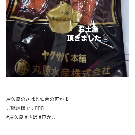
屋久島のさばと仙台の笹かま
ご馳走様です🙇🏻‍♂️
#屋久島 #さば #笹かま