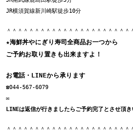
JR横須賀線新川崎駅徒歩10分
＾＾＾＾＾＾＾＾＾＾＾＾＾＾＾＾＾＾＾＾＾＾
★海鮮丼やにぎり寿司全商品お一つから
ご予約お取り置きも出来ますよ！
お電話・LINEから承ります
☎044‐567‐6079
✉
LINEは返信が行きましたらご予約完了とさせ頂き
＾＾＾＾＾＾＾＾＾＾＾＾＾＾＾＾＾＾＾＾＾＾