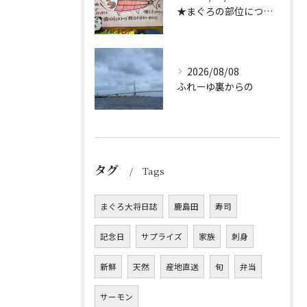
★まぐろの部位について★
2026/08/08
ふれーゆ裏からの
タグ
Tags
まぐろ大将日誌
鹿島田
寿司
記念日
サプライズ
家族
刺身
新鮮
天然
産地直送
旬
弁当
サーモン