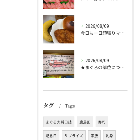
2026/08/09
今日も一日頑張りマッスル💪
2026/08/09
★まぐろの部位について★
タグ
Tags
まぐろ大将日誌
鹿島田
寿司
記念日
サプライズ
家族
刺身