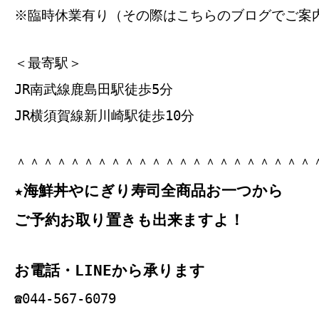
※臨時休業有り（その際はこちらのブログでご案
＜最寄駅＞
JR南武線鹿島田駅徒歩5分
JR横須賀線新川崎駅徒歩10分
＾＾＾＾＾＾＾＾＾＾＾＾＾＾＾＾＾＾＾＾＾＾
★海鮮丼やにぎり寿司全商品お一つから
ご予約お取り置きも出来ますよ！
お電話・LINEから承ります
☎044‐567‐6079