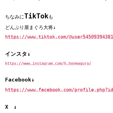
TikTok
ちなみに
も
どんぶり屋まぐろ大将↓
https://www.tiktok.com/@user5450939438
インスタ↓
https://www.instagram.com/h.honmaguro/
Facebook↓
https://www.facebook.com/profile.php?i
X ↓