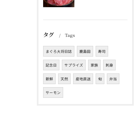
タグ
Tags
まぐろ大将日誌
鹿島田
寿司
記念日
サプライズ
家族
刺身
新鮮
天然
産地直送
旬
弁当
サーモン