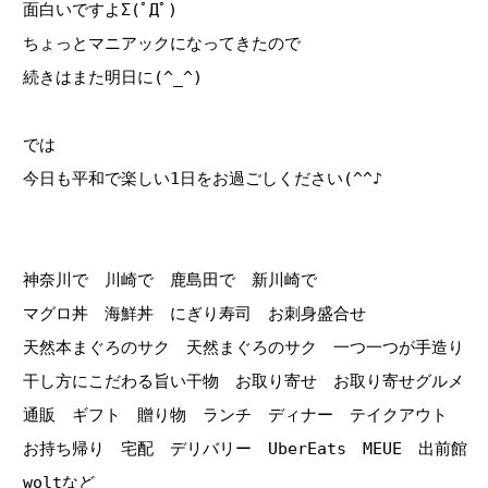
面白いですよΣ(ﾟДﾟ)
ちょっとマニアックになってきたので
続きはまた明日に(^_^)
では
今日も平和で楽しい1日をお過ごしください(^^♪
神奈川で 川崎で 鹿島田で 新川崎で
マグロ丼 海鮮丼 にぎり寿司 お刺身盛合せ
天然本まぐろのサク 天然まぐろのサク 一つ一つが手造り
干し方にこだわる旨い干物 お取り寄せ お取り寄せグルメ
通販 ギフト 贈り物 ランチ ディナー テイクアウト
お持ち帰り 宅配 デリバリー UberEats MEUE 出前館
woltなど