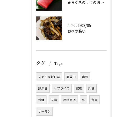
★まぐろのサクの選び方★（どんぶり屋まぐろ大将）
2026/08/05
お昼の賄い
タグ
Tags
まぐろ大将日誌
鹿島田
寿司
記念日
サプライズ
家族
刺身
新鮮
天然
産地直送
旬
弁当
サーモン