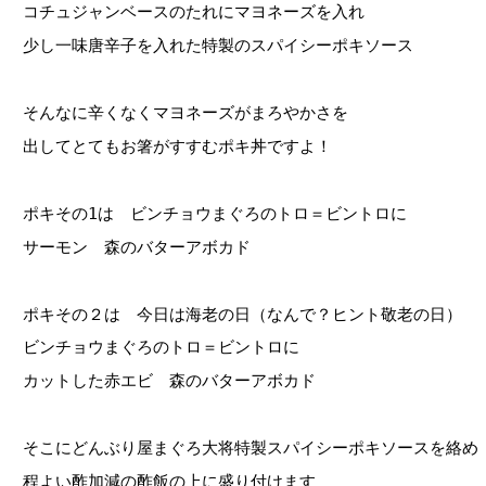
コチュジャンベースのたれにマヨネーズを入れ
少し一味唐辛子を入れた特製のスパイシーポキソース
そんなに辛くなくマヨネーズがまろやかさを
出してとてもお箸がすすむポキ丼ですよ！
ポキその1は ビンチョウまぐろのトロ＝ビントロに
サーモン 森のバターアボカド
ポキその２は 今日は海老の日（なんで？ヒント敬老の日）
ビンチョウまぐろのトロ＝ビントロに
カットした赤エビ 森のバターアボカド
そこにどんぶり屋まぐろ大将特製スパイシーポキソースを絡め
程よい酢加減の酢飯の上に盛り付けます