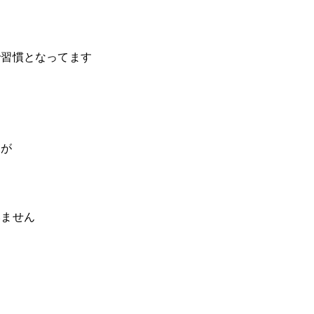
で習慣となってます
すが
いません