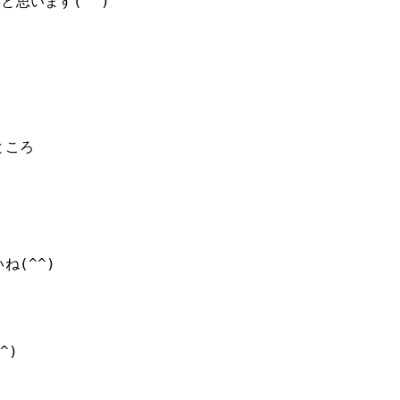
思います(^^)
ところ
ね(^^)
^)