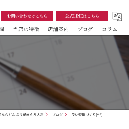
お問い合わせはこちら
公式LINEはこちら
問
当店の特徴
店舗案内
ブログ
コラム
まぐろ
海鮮丼
テイクアウト
イートイン
デリバリー
司ならどんぶり屋まぐろ大将
ブログ
良い習慣づくり(^^)