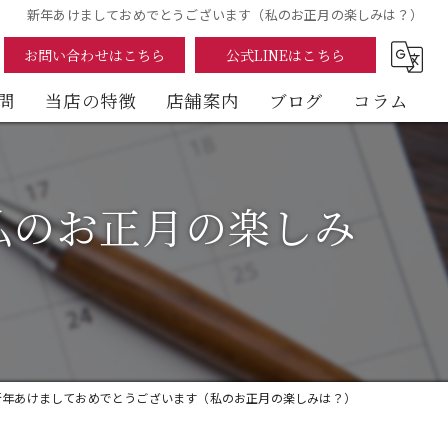
新年あけましておめでとうございます（私のお正月の楽しみは？）
お問い合わせはこちら
公式LINEはこちら
問
当店の特徴
店舗案内
ブログ
コラム
まぐろ
私のお正月の楽しみ
海鮮丼
テイクアウト
イートイン
デリバリー
新年あけましておめでとうございます（私のお正月の楽しみは？）