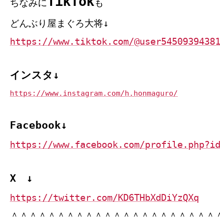
TikTok
ちなみに
も
どんぶり屋まぐろ大将↓
https://www.tiktok.com/@user5450939438
インスタ↓
https://www.instagram.com/h.honmaguro/
Facebook↓
https://www.facebook.com/profile.php?i
X ↓
https://twitter.com/KD6THbXdDiYzQXq
＾＾＾＾＾＾＾＾＾＾＾＾＾＾＾＾＾＾＾＾＾＾