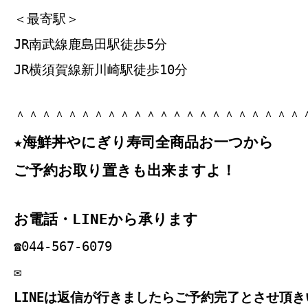
＜最寄駅＞
JR南武線鹿島田駅徒歩5分
JR横須賀線新川崎駅徒歩10分
＾＾＾＾＾＾＾＾＾＾＾＾＾＾＾＾＾＾＾＾＾＾
★海鮮丼やにぎり寿司全商品お一つから
ご予約お取り置きも出来ますよ！
お電話・LINEから承ります
☎044‐567‐6079
✉
LINEは返信が行きましたらご予約完了とさせ頂き