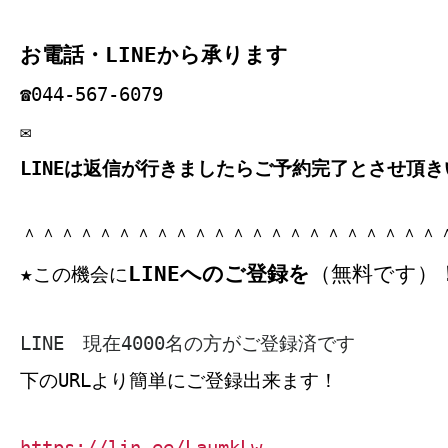
お電話・LINEから承ります
☎044‐567‐6079
✉
LINEは返信が行きましたらご予約完了とさせ頂き
＾＾＾＾＾＾＾＾＾＾＾＾＾＾＾＾＾＾＾＾＾＾
LINEへのご登録を
（無料です）
★
この機会に
LINE 現在4000名の方がご登録済です
下のURLより簡単にご登録出来ます！
https://lin.ee/LaumkLw