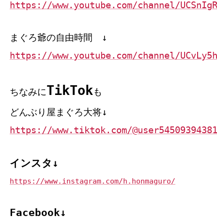
https://www.youtube.com/channel/UCSnIg
まぐろ爺の自由時間 ↓
https://www.youtube.com/channel/UCvLy5
TikTok
ちなみに
も
どんぶり屋まぐろ大将↓
https://www.tiktok.com/@user5450939438
インスタ↓
https://www.instagram.com/h.honmaguro/
Facebook↓